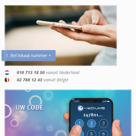
1. Bel lokaal nummer +
010 713 18 50
vanuit Nederland
02 788 12 43
vanuit België